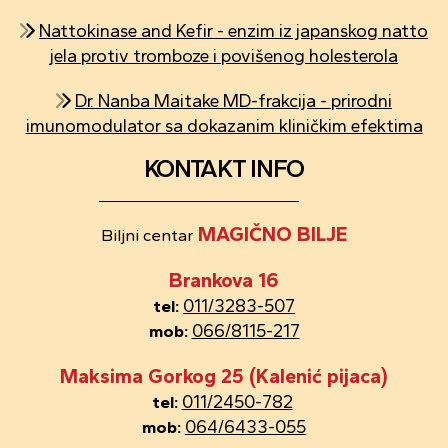
Nattokinase and Kefir - enzim iz japanskog natto
jela protiv tromboze i povišenog holesterola
Dr. Nanba Maitake MD-frakcija - prirodni
imunomodulator sa dokazanim kliničkim efektima
KONTAKT INFO
MAGIČNO BILJE
Biljni centar
Brankova 16
011/3283-507
tel:
066/8115-217
mob:
Maksima Gorkog 25 (Kalenić pijaca)
011/2450-782
tel:
064/6433-055
mob: