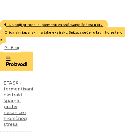
Najbolji prirodni suplementi za snižavanje šećera u krvi
Originalni japanski maitake ekstrakt: Snižava šećer u krvi i holesterol
Blog
Proizvodi
ETAS® -
fermentisani
ekstrakt
špargle
protiv
nesanice i
hroničnog
stresa