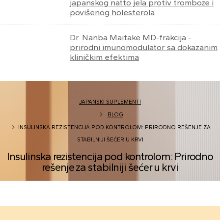
japanskog natto jela protiv tromboze i
povišenog holesterola
Dr. Nanba Maitake MD-frakcija -
prirodni imunomodulator sa dokazanim
kliničkim efektima
JAPANSKI SUPLEMENTI
BLOG
INSULINSKA REZISTENCIJA POD KONTROLOM: PRIRODNO REŠENJE ZA
STABILNIJI ŠEĆER U KRVI
Insulinska rezistencija pod kontrolom: Prirodno
rešenje za stabilniji šećer u krvi