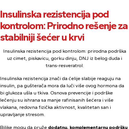
Insulinska rezistencija pod
kontrolom: Prirodno rešenje za
stabilniji šećer u krvi
Insulinska rezistencija pod kontrolom: prirodna podrška
uz cimet, piskavicu, gorku dinju, DNJ iz belog duda i
trans-resveratrol.
Insulinska rezistencija znači da ćelije slabije reaguju na
insulin, pa gušterača mora da luči više ovog hormona da
bi glukoza ušla u tkiva. Osnova prevencije i podrške
lečenju su ishrana sa manje rafinisanih šećera i više
vlakana, redovna fizička aktivnost, kvalitetan san i
upravljanje stresom.
Biljke mogu da pruže
dodatnu, komplementarnu podršku