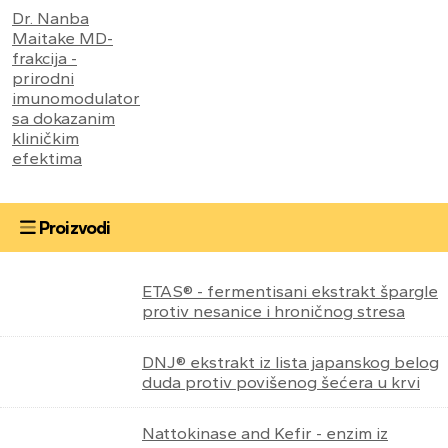
Dr. Nanba
Maitake MD-
frakcija -
prirodni
imunomodulator
sa dokazanim
kliničkim
efektima
Proizvodi
ETAS® - fermentisani ekstrakt špargle
protiv nesanice i hroničnog stresa
DNJ® ekstrakt iz lista japanskog belog
duda protiv povišenog šećera u krvi
Nattokinase and Kefir - enzim iz