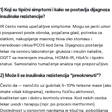
1) Koji su tipični simptomi i kako se postavlja dijagnoza
insulinske rezistencije?
IR često nema upečatljive simptome. Mogu se javiti umor
i pospanost posle obroka, pojačana glad, potreba za
slatkim, nakupljanje masnog tkiva oko stomaка i
neredovan ciklus/PCOS kod žena. Dijagnozu postavlja
lekar na osnovu laboratorije: glukoza i insulin natašte,
OGTT sa merenjem insulina, HOMA-IR, HbA1c i lipidni
status. Samostalno tumačenje analiza nije preporučljivo.
2) Može li se insulinska rezistencija “preokrenuti”?
Često da — naročito uz gubitak 5–10% telesne mase (ako
imate višak kilograma), redovnu fizičku aktivnost,
kvalitetan san i dobru kontrolu stresa. Kod nekih osoba
lekar uvodi i terapiju (npr. po proceni metformin).
Doslednost u osnovnim navikama je ključna; poboljšanja