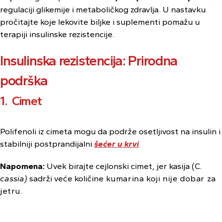
regulaciji glikemije i metaboličkog zdravlja. U nastavku
pročitajte koje lekovite biljke i suplementi pomažu u
terapiji insulinske rezistencije.
Insulinska rezistencija: Prirodna
podrška
1. Cimet
Polifenoli iz cimeta mogu da podrže osetljivost na insulin i
stabilniji postprandijalni
šećer u krvi
Napomena:
Uvek birajte cejlonski cimet, jer kasija (C
.
cassia)
sadrži veće količine
kumarina koji nije dobar za
jetru.