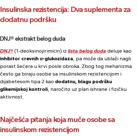
Insulinska rezistencija: Dva suplementa za
dodatnu podršku
DNJ® ekstrakt belog duda
DNJ®
(1-deoksinojirimicin) iz
lista belog duda
deluje kao
inhibitor crevnih α-glukozidaza
, pa može da ublaži nagli
porast šećera u krvi posle obroka. Zbog tog mehanizma
često ga biraju osobe sa insulinskom rezistencijom i
dijabetesom tipa 2 kao
dodatnu, blagu podršku
glikemijskoj kontroli
, naročito uz plan ishrane i fizičku
aktivnost.
Najčešća pitanja koja muče osobe sa
insulinskom rezistencijom