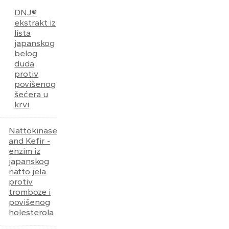
DNJ®
ekstrakt iz
lista
japanskog
belog
duda
protiv
povišenog
šećera u
krvi
Nattokinase
and Kefir -
enzim iz
japanskog
natto jela
protiv
tromboze i
povišenog
holesterola