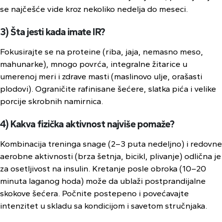
se najčešće vide kroz nekoliko nedelja do meseci.
3) Šta jesti kada imate IR?
Fokusirajte se na proteine (riba, jaja, nemasno meso,
mahunarke), mnogo povrća, integralne žitarice u
umerenoj meri i zdrave masti (maslinovo ulje, orašasti
plodovi). Ograničite rafinisane šećere, slatka pića i velike
porcije skrobnih namirnica.
4) Kakva fizička aktivnost najviše pomaže?
Kombinacija treninga snage (2–3 puta nedeljno) i redovne
aerobne aktivnosti (brza šetnja, bicikl, plivanje) odlična je
za osetljivost na insulin. Kretanje posle obroka (10–20
minuta laganog hoda) može da ublaži postprandijalne
skokove šećera. Počnite postepeno i povećavajte
intenzitet u skladu sa kondicijom i savetom stručnjaka.