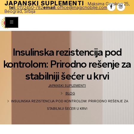
JAPANSKI SUPLEMENTI
: Maksima Gorskog 25,
tel:
011/2450-782
email:
office@magicnobilje.com
Beograd, Srbija
Insulinska rezistencija pod
kontrolom: Prirodno rešenje za
stabilniji šećer u krvi
JAPANSKI SUPLEMENTI
BLOG
INSULINSKA REZISTENCIJA POD KONTROLOM: PRIRODNO REŠENJE ZA
STABILNIJI ŠEĆER U KRVI