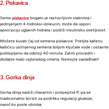
2. Piskavica
Seme
piskavice
bogato je rastvorljivim vlaknima i
jedinjenjem 4-hidroksi-izoleucin; može da uspori
apsorpciju ugljenih hidrata i podrži insulinsku osetljivost.
Možete kuvati čaj od semena piskavice. Prelijte kafenu
kašičicu usitnjenog semena šoljom ključale vode i ostavite
poklopljeno da odstoji 40 minuta. Zatim procediti i
dodajte malo cejlonskog cimeta. Nemojte zaslađivati!
3. Gorka dinja
Gorka dinja sadrži charantin i polipeptid-P, pa se
tradicionalno koristi za podršku regulaciji glukoze,
naročito posle obroka.